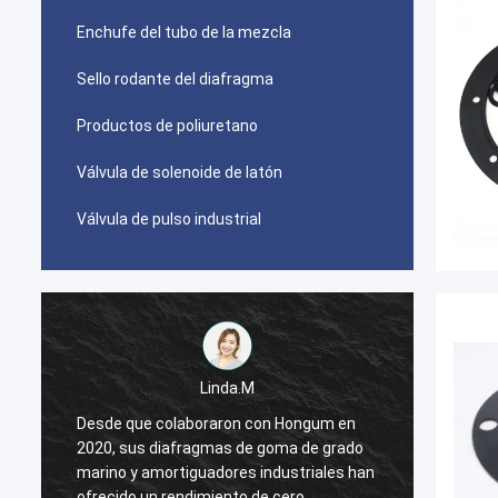
Enchufe del tubo de la mezcla
Sello rodante del diafragma
Productos de poliuretano
Válvula de solenoide de latón
Válvula de pulso industrial
Linda.M
Desde que colaboraron con Hongum en
Desde 
2020, sus diafragmas de goma de grado
2020, 
n
marino y amortiguadores industriales han
marino
ofrecido un rendimiento de cero
ofreci