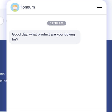
Hongum
6
7
11:38 AM
Good day, what product are you looking 
for?
Productos
Sellos de goma del diafragma
Diafragma de goma de la válvula
itio
Diafragma de la válvula electromagnética
 privacidad
Todas las categorías