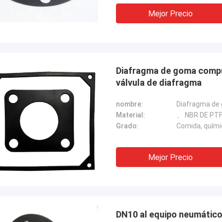
,garantizar el funcionamiento
Mejor Precio
rrumpido de nuestras grúas
rias, sistemas de propulsión de
 y equipos de transporte de GNL.
Diafragma de goma compu
válvula de diafragma
nombre:
Diafragma de
Material:
、 NBR DE PT
Grado:
Comida, químic
Mejor Precio
DN10 al equipo neumátic