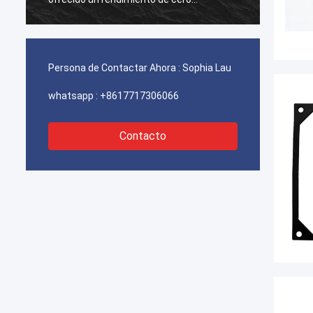
fallas,garantizar el funcionamiento
fallas
ininterrumpido de nuestras grúas
ininte
portuarias, sistemas de propulsión de
portua
dragas y equipos de transporte de GNL.
dragas
Persona de Contactar Ahora :
Sophia Lau
whatsapp :
+8617717306066
Contacto