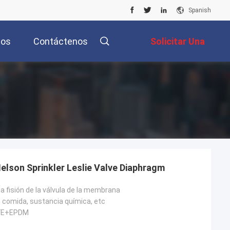
Spanish
tos
Contáctenos
Solicitar Una
Cotización
lson Sprinkler Leslie Valve Diaphragm
a fisión de la válvula de la membrana
 comida, sustancia química, etc
FE+EPDM