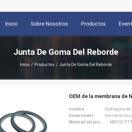
Inicio
Sobre Nosotros
Productos
Even
Junta De Goma Del Reborde
Inicio
/
Productos
/
Junta De Goma Del Reborde
OEM de la membrana de Ne
nombre:
Diafragma de l
Envieroment:
Farmacéutico,
Material del producto:
、 NBR DE PT