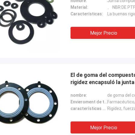
nombre:
Junta compuest
Material:
、 NBR DE PT
Características:
Mejor Precio
El de goma del compuesto de la junta del reborde de la compresión de la
rigidez encapsuló la junt
nombre:
Envieroment de trabajo:
Farmacéutico,
características de producto:
Rigidez, fuer
Mejor Precio