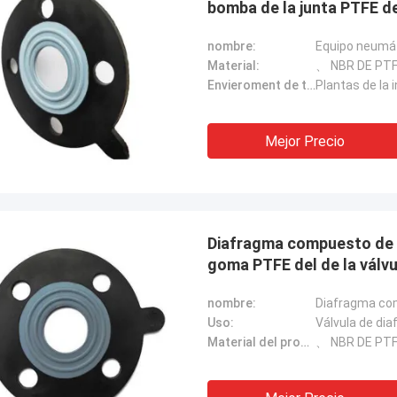
bomba de la junta PTFE d
nombre:
Material:
、 NBR DE PT
Envieroment de trabajo:
Plantas de la 
Mejor Precio
Diafragma compuesto de g
goma PTFE del de la vá
nombre:
Diafragma com
Uso:
Válvula de di
Material del producto:
、 NBR DE PT