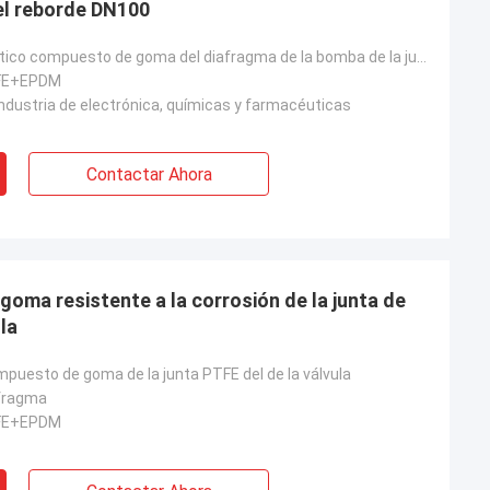
el reborde DN100
Equipo neumático compuesto de goma del diafragma de la bomba de la junta PTFE del reborde
FE+EPDM
industria de electrónica, químicas y farmacéuticas
Contactar Ahora
oma resistente a la corrosión de la junta de
lvula
puesto de goma de la junta PTFE del de la válvula
afragma
FE+EPDM