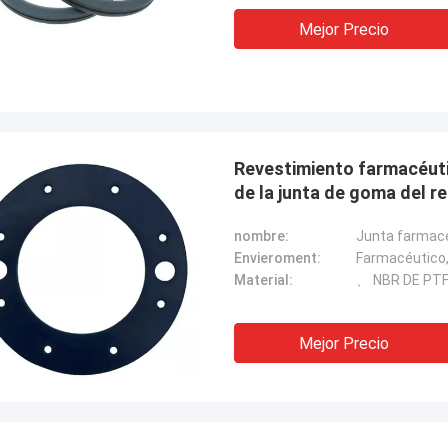
Mejor Precio
Revestimiento farmacéutico del de los productos químic
de la junta de goma del 
nombre:
Envieroment:
Farmacéutico,
Material:
、 NBR DE PT
Mejor Precio