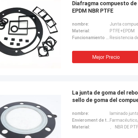
Diafragma compuesto de en
EPDM NBR PTFE
nombre:
Junta compu
Material:
PTFE+EPDM
Funcionamiento de producto:
Resistencia del
Mejor Precio
La junta de goma del reborde del ultrafino laminó el an
sello de goma del compue
Linda.M
nombre:
laminado junta
que colaboraron con Hongum en
Envieroment de trabajo:
Farmacéutico,
sus diafragmas de goma de grado
Material:
、 NBR DE PT
 y amortiguadores industriales han
do un rendimiento de cero