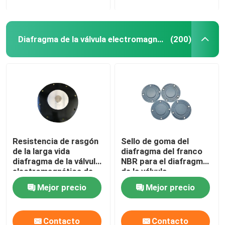
Diafragma de la válvula electromagnética
(200)
Resistencia de rasgón
Sello de goma del
de la larga vida
diafragma del franco
diafragma de la válvula
NBR para el diafragma
electromagnética de
de la válvula
14 pulgadas para el
electromagnética del
Mejor precio
Mejor precio
retiro de polvo de la
equipo del retiro de
central eléctrica
polvo
Contacto
Contacto