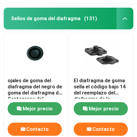
Sellos de goma del diafragma
(131)
ojales de goma del
El diafragma de goma
diafragma del negro de
sella el código bajo 14
goma del diafragma de
del reemplazo del
Santoprene del
diafragma de la
diafragma de 0.5-inch
permeabilidad de gas
Mejor precio
Mejor precio
01101058 WILDEN
EPDM
Contacto
Contacto