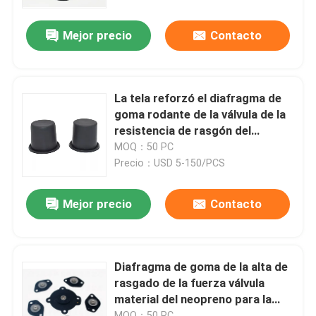
Mejor precio
Contacto
recorrido por la fábrica
Control de calidad
La tela reforzó el diafragma de
goma rodante de la válvula de la
Noticias
resistencia de rasgón del
diafragma
MOQ：50 PC
Precio：USD 5-150/PCS
Casos de trabajo
Mejor precio
Contacto
Solicitar una cita
Sellos de goma del diafragma
Diafragma de goma de la alta de
rasgado de la fuerza válvula
material del neopreno para la
Diafragma de goma de la válvula
válvula rotatoria del escape de la
MOQ：50 PC