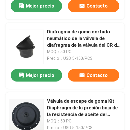
Mejor precio
Contacto
Diafragma de goma cortado
neumático de la válvula de
diafragma de la válvula del CR de
NBR NR EPDM FKM
MOQ：50 PC
Precio：USD 5-150/PCS
Mejor precio
Contacto
En casa
Válvula de escape de goma Kit
Diaphragm de la presión baja de
Productos
la resistencia de aceite del
diafragma de la válvula material
MOQ：50 PC
del neopreno
Sobre nosotros
Precio：USD 5-150/PCS