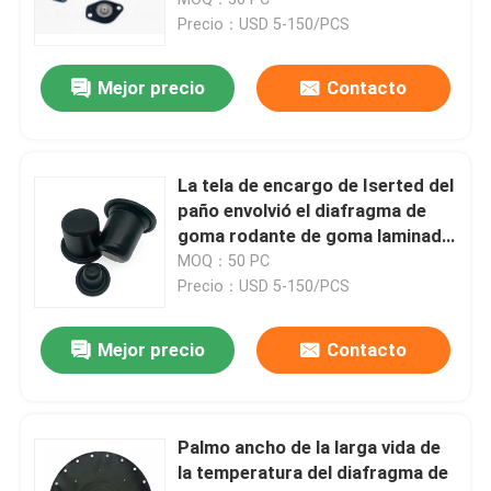
presión baja
Precio：USD 5-150/PCS
Diafragma de la válvula electromagnética
Mejor precio
Contacto
Diafragma de la bomba de medición
La tela de encargo de Iserted del
Diafragma de la válvula del pulso
paño envolvió el diafragma de
goma rodante de goma laminado
de la válvula del sello del
MOQ：50 PC
Diafragma de la válvula neumática
diafragma
Precio：USD 5-150/PCS
Diafragma compuesto
Mejor precio
Contacto
amortiguador de choque de goma
Palmo ancho de la larga vida de
la temperatura del diafragma de
Junta de goma del reborde