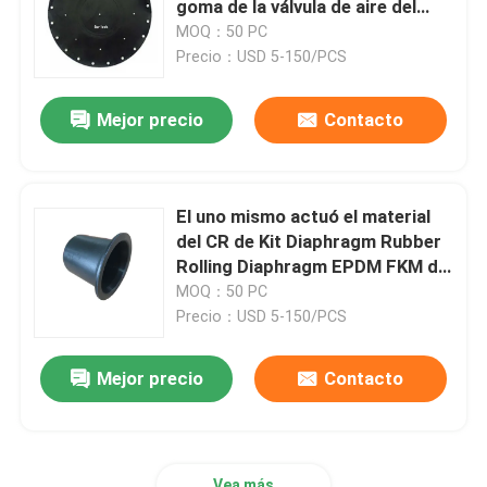
goma de la válvula de aire del
OEM para la válvula del escape
MOQ：50 PC
manguera flexible de acero inoxidable
Precio：USD 5-150/PCS
Mejor precio
Contacto
manguera hidráulica de alta presión
Manguera hidráulica de la presión baja
El uno mismo actuó el material
del CR de Kit Diaphragm Rubber
Enchufe del tubo de la mezcla
Rolling Diaphragm EPDM FKM del
actuador neumático
MOQ：50 PC
Precio：USD 5-150/PCS
Sello rodante del diafragma
Mejor precio
Contacto
Productos de poliuretano
Válvula de solenoide de latón
Vea más