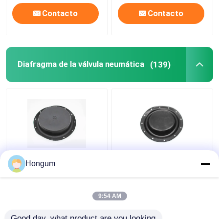
Contacto
Contacto
Diafragma de la válvula neumática
(139)
Diafragma del caucho
Diafragma de la válvula
Hongum
de nitrilo de Kit
neumática del franco
Replacement Custom
del CR de NBR NR con
Size de la válvula de
el clip del paño
9:54 AM
Weathermatic
Mejor precio
Mejor precio
Good day, what product are you looking 