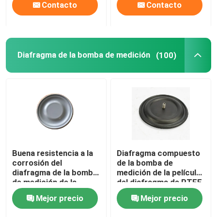
Contacto
Contacto
Diafragma de la bomba de medición
(100)
Buena resistencia a la
Diafragma compuesto
corrosión del
de la bomba de
diafragma de la bomba
medición de la película
de medición de la
del diafragma de PTFE
elasticidad de PTFE
EPDM
Mejor precio
Mejor precio
EPDM