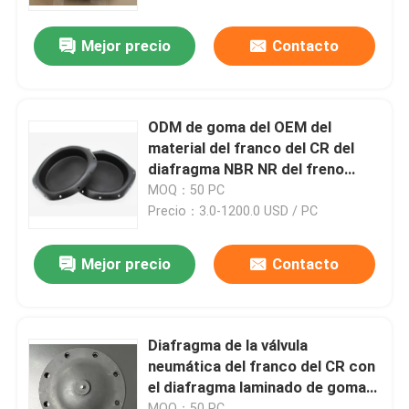
válvula de control
Mejor precio
Contacto
recorrido por la fábrica
Control de calidad
ODM de goma del OEM del
material del franco del CR del
Noticias
diafragma NBR NR del freno
neumático de la válvula del pulso
MOQ：50 PC
que cabe
Precio：3.0-1200.0 USD / PC
Casos de trabajo
Mejor precio
Contacto
Solicitar una cita
Sellos de goma del diafragma
Diafragma de la válvula
neumática del franco del CR con
el diafragma laminado de goma
Diafragma de goma de la válvula
QBY-K40 de la válvula del clip del
MOQ：50 PC