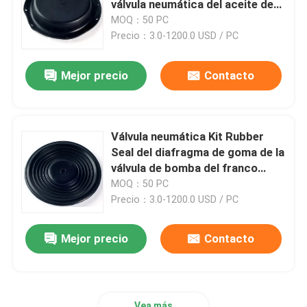
válvula neumática del aceite de
1500m m
MOQ：50 PC
manguera flexible de acero inoxidable
Precio：3.0-1200.0 USD / PC
Mejor precio
Contacto
manguera hidráulica de alta presión
Manguera hidráulica de la presión baja
Válvula neumática Kit Rubber
Seal del diafragma de goma de la
Enchufe del tubo de la mezcla
válvula de bomba del franco
EPDM FKM del CR
MOQ：50 PC
Precio：3.0-1200.0 USD / PC
Sello rodante del diafragma
Mejor precio
Contacto
Productos de poliuretano
Válvula de solenoide de latón
Vea más