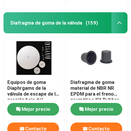
Diafragma de goma de la válvula
(159)
Equipos de goma
Diafragma de goma
Diaphrgams de la
material de NBR NR
válvula de escape de la
EPDM para el freno
presión baja del
neumático Kit Rubber
diafragma de la válvula
Diaphragm
Mejor precio
Mejor precio
material del CR
Contacto
Contacto