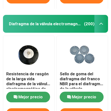
Diafragma de la válvula electromagnética
(200)
Resistencia de rasgón
Sello de goma del
de la larga vida
diafragma del franco
diafragma de la válvula
NBR para el diafragma
electromagnética de
de la válvula
14 pulgadas para el
electromagnética del
Mejor precio
Mejor precio
retiro de polvo de la
equipo del retiro de
central eléctrica
polvo