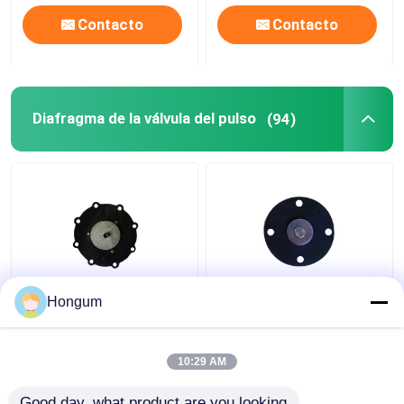
Contacto
Contacto
Diafragma de la válvula del pulso
(94)
Diafragma para la
Resistencia del
Hongum
válvula del pulso
envejecimiento del
electromágnetico de la
diafragma de la válvula
serie de DMFZ
del pulso del filtro del
10:29 AM
franco del CR
Mejor precio
Mejor precio
Good day, what product are you looking 