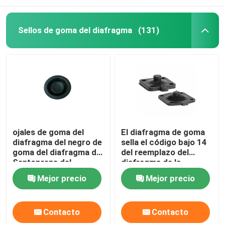
Sellos de goma del diafragma
(131)
ojales de goma del
El diafragma de goma
diafragma del negro de
sella el código bajo 14
goma del diafragma de
del reemplazo del
Santoprene del
diafragma de la
diafragma de 0.5-inch
permeabilidad de gas
Mejor precio
Mejor precio
01101058 WILDEN
EPDM
Contacto
Contacto