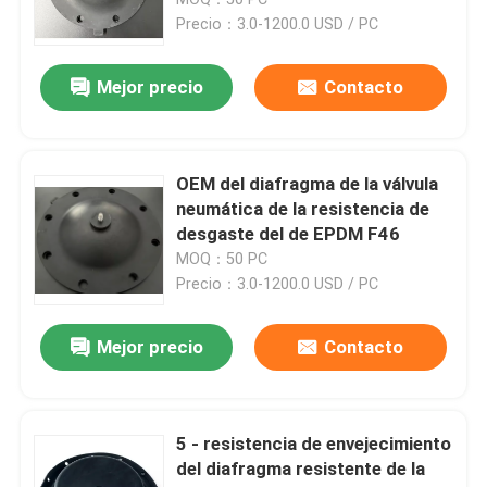
paño
Precio：3.0-1200.0 USD / PC
Diafragma de la válvula electromagnética
Mejor precio
Contacto
Diafragma de la bomba de medición
OEM del diafragma de la válvula
Diafragma de la válvula del pulso
neumática de la resistencia de
desgaste del de EPDM F46
MOQ：50 PC
Diafragma de la válvula neumática
Precio：3.0-1200.0 USD / PC
Diafragma compuesto
Mejor precio
Contacto
amortiguador de choque de goma
5 - resistencia de envejecimiento
del diafragma resistente de la
Junta de goma del reborde