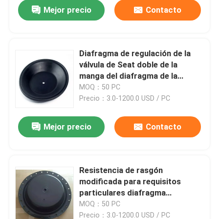
Mejor precio
Contacto
Diafragma de regulación de la
válvula de Seat doble de la
manga del diafragma de la
válvula neumática
MOQ：50 PC
Precio：3.0-1200.0 USD / PC
Mejor precio
Contacto
En casa
Resistencia de rasgón
modificada para requisitos
Productos
particulares diafragma
neumático de la resistencia de
MOQ：50 PC
desgaste del tamaño de la
Sobre nosotros
Precio：3.0-1200.0 USD / PC