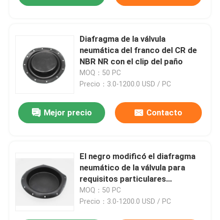
Diafragma de la válvula
neumática del franco del CR de
NBR NR con el clip del paño
MOQ：50 PC
Precio：3.0-1200.0 USD / PC
Mejor precio
Contacto
El negro modificó el diafragma
neumático de la válvula para
requisitos particulares
electromagnética de la entrada
MOQ：50 PC
del agua del diafragma de la
Precio：3.0-1200.0 USD / PC
bomba