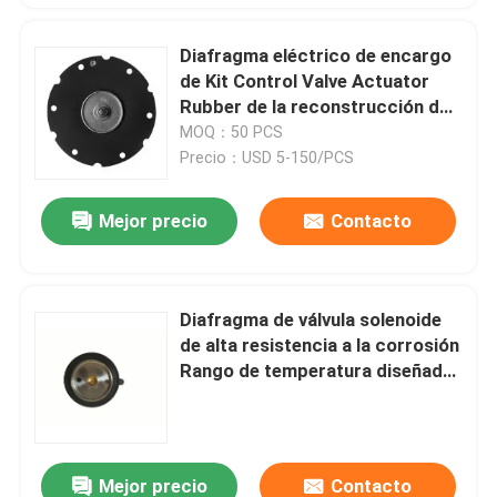
Diafragma eléctrico de encargo
de Kit Control Valve Actuator
Rubber de la reconstrucción del
diafragma de la válvula
MOQ：50 PCS
electromagnética
Precio：USD 5-150/PCS
Mejor precio
Contacto
Diafragma de válvula solenoide
de alta resistencia a la corrosión
Rango de temperatura diseñado
-20°C a 80°C Presión 0-10 Bar
Parte de la válvula
Mejor precio
Contacto