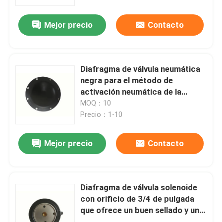
Mejor precio
Contacto
recorrido por la fábrica
Control de calidad
Diafragma de válvula neumática
negra para el método de
Noticias
activación neumática de la
válvula de pulso
MOQ：10
Precio：1-10
Casos de trabajo
Mejor precio
Contacto
Solicitar una cita
Sellos de goma del diafragma
Diafragma de válvula solenoide
con orificio de 3/4 de pulgada
que ofrece un buen sellado y un
Diafragma de goma de la válvula
rango de presión de 0-10 bar,