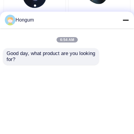
Resistencia del
Diafragma Ajuste ZBS
Hongum
envejecimiento del
ZCA Válvula Solenoide
diafragma de la válvula
de Vacío Negativo
del pulso del filtro del
Válvula de Pulso
6:54 AM
franco del CR
Mejor precio
Mejor precio
Good day, what product are you looking 
for?
Contacto
Contacto
Vea más
Inicio
Mapa del Sitio
Contactar Ahora
Desktop Site
Mapa del Sitio
política de privacidad