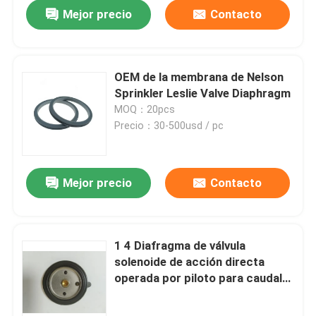
Mejor precio
Contacto
OEM de la membrana de Nelson
Sprinkler Leslie Valve Diaphragm
MOQ：20pcs
Precio：30-500usd / pc
Mejor precio
Contacto
En casa
1 4 Diafragma de válvula
solenoide de acción directa
Productos
operada por piloto para caudal
de 0,5 a 5 L/min Industrial
Sobre nosotros