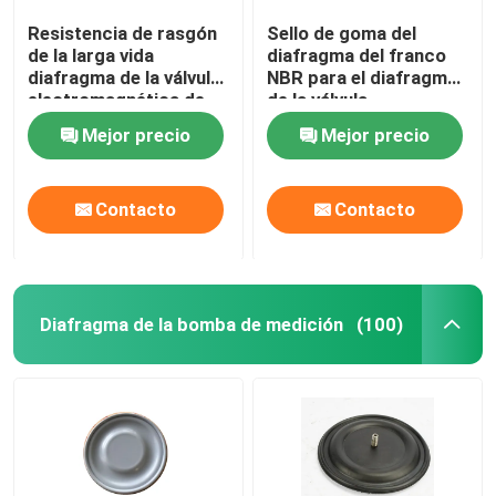
Resistencia de rasgón
Sello de goma del
de la larga vida
diafragma del franco
diafragma de la válvula
NBR para el diafragma
electromagnética de
de la válvula
14 pulgadas para el
electromagnética del
Mejor precio
Mejor precio
retiro de polvo de la
equipo del retiro de
central eléctrica
polvo
Contacto
Contacto
Diafragma de la bomba de medición
(100)