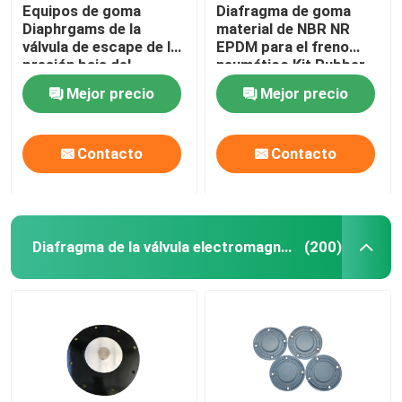
Equipos de goma
Diafragma de goma
Diaphrgams de la
material de NBR NR
válvula de escape de la
EPDM para el freno
presión baja del
neumático Kit Rubber
diafragma de la válvula
Diaphragm
Mejor precio
Mejor precio
material del CR
Contacto
Contacto
Diafragma de la válvula electromagnética
(200)