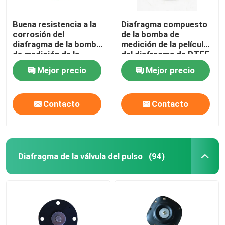
Buena resistencia a la
Diafragma compuesto
corrosión del
de la bomba de
diafragma de la bomba
medición de la película
de medición de la
del diafragma de PTFE
elasticidad de PTFE
EPDM
Mejor precio
Mejor precio
EPDM
Contacto
Contacto
Diafragma de la válvula del pulso
(94)