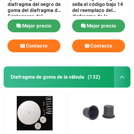
diafragma del negro de
sella el código bajo 14
goma del diafragma de
del reemplazo del
Válvula de pulso industrial
Santoprene del
diafragma de la
diafragma de 0.5-inch
permeabilidad de gas
Mejor precio
Mejor precio
01101058 WILDEN
EPDM
Contacto
Contacto
Diafragma de goma de la válvula
(132)