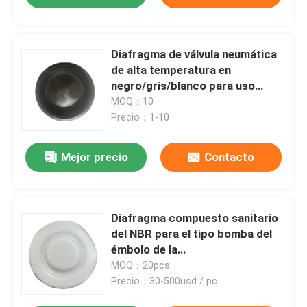
Diafragma de válvula neumática
de alta temperatura en
negro/gris/blanco para uso
industrial
MOQ：10
Precio：1-10
Mejor precio
Contacto
Diafragma compuesto sanitario
del NBR para el tipo bomba del
émbolo de la
medición/transferencia del
MOQ：20pcs
ungüento
Precio：30-500usd / pc