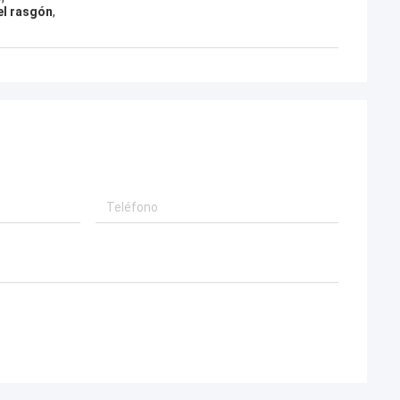
el rasgón
,