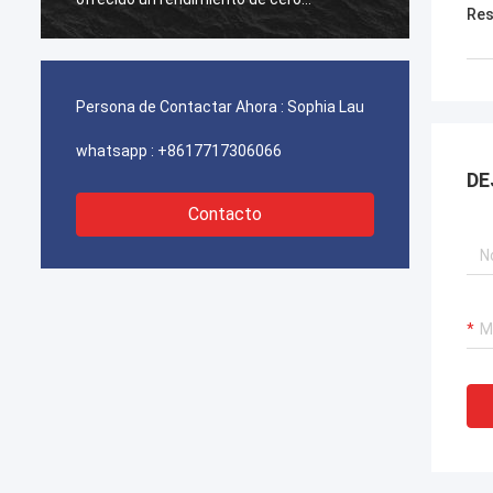
Res
fallas,garantizar el funcionamiento
fallas
ininterrumpido de nuestras grúas
ininte
portuarias, sistemas de propulsión de
portua
dragas y equipos de transporte de GNL.
dragas
Persona de Contactar Ahora :
Sophia Lau
whatsapp :
+8617717306066
DE
Contacto