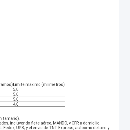
gramos)
Límite máximo (milímetros)
5,0
5,0
5,0
4,0
n tamaño).
des, incluyendo flete aéreo, MANDO, y CFR a domicilio.
 Fedex, UPS, y el envío de TNT Express, así como del aire y