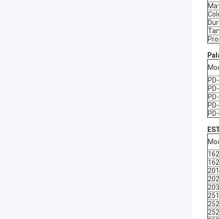
Mat
Col
Dur
Tam
Pro
Pal
Mo
PD
PD
PD
PD
PD
ES
Mo
16
16
20
20
20
25
25
25