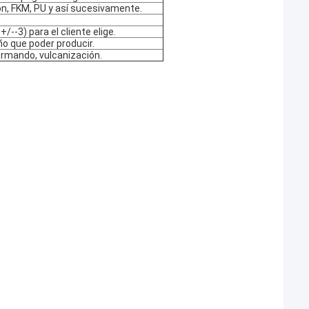
ón, FKM, PU y así sucesivamente.
a +/--3) para el cliente elige.
o que poder producir.
ormando, vulcanización.