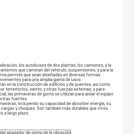
vibración, los autobuses de dos plantas, los camiones, y la
canismos que caminan del vehículo, suspensiones, y para la
e goma permite que sean diseñadas en diversas formas
convenientes para una amplia gama de usos.
an en la construcción de edificios y de puentes, así como
 por terremotos, viento, y otras fuerzas externas, y para
ial, las primaveras de goma se utilizan para aislar el equipo
 otras fuentes.
maveras, incluyendo su capacidad de absorber energía, su
tos cargas y choques. Son también más durables que otros
 a largo plazo.
del apagador de goma de la vibración