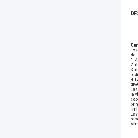
DE
Car
Los
del
1. 
2. 
3. 
red
4. 
div
Las
la 
cap
pri
lim
Las
res
ofr