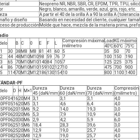
erial
Neopreno NR, NBR, SBR, CR, EPDM, TPR, TPU, silic
or
Negro, blanco, amarillo, verde, azul, gris, rojo, etc.
eza
A partir el 40 de la orilla A a 90 la orilla A (toleranci
año y diseño
Basando en necesidad del cliente, cualquier tamañ
ceso de producción
Molde que hace, mezcla de la materia prima, pref
adio
Compresión máxima
LoadKG máximo
delo
B
C
0
E
F
L
milímetro
40℃
60℃
75℃
-1
30
38
M8
M8
81
41
60
5
35
50
70
-2
44
48
M10
M10
98
59
76
7
100
150
190
-3
65
70
M10
M10
140
84
105
7
125
225
375
-4
86
70
M10
M10
159
102
127
10
475
700
900
-5
114
70
M12
M12
186
130
154
10
800
1100
1400
TÁNDAR-PF
Dureza
Dureza
Dureza
Compresión
delo
D
H
M×1
45 (daN/mm)
60 (daN/mm)
70 (daN/mm)
(milímetro)
20PF04
16
20
M4
3,1
3,1
3,1
4,0
20PF05
16
20
M5
3,1
4,6
6,4
4,0
15PF06
20
15
M6
9,2
14,0
19,3
3,0
20PF06
20
20
M6
5,3
7,9
10,9
4,0
30PF06
20
30
M6
2,9
4,2
5,9
6,0
15PF06
25
15
M6
18,4
28,3
39,6
3,0
20PF06
25
20
M6
12,9
19,0
25,7
4,0
20PF08
25
20
M8
12,9
19,0
25,7
4,0