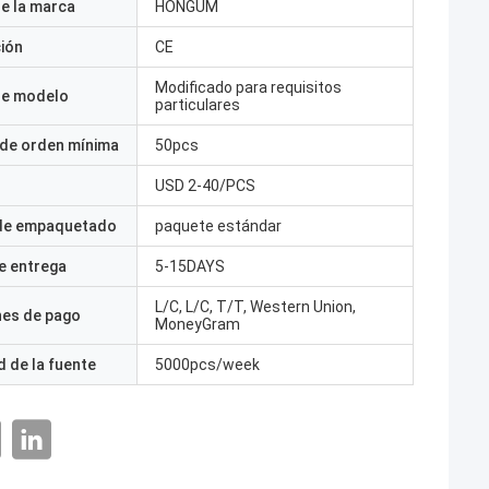
e la marca
HONGUM
ción
CE
Modificado para requisitos
e modelo
particulares
 de orden mínima
50pcs
USD 2-40/PCS
 de empaquetado
paquete estándar
e entrega
5-15DAYS
L/C, L/C, T/T, Western Union,
nes de pago
MoneyGram
 de la fuente
5000pcs/week