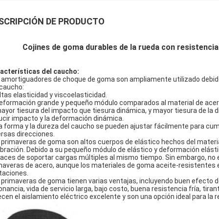
SCRIPCIÓN DE PRODUCTO
Cojines de goma durables de la rueda con resistencia
acterísticas del caucho:
 amortiguadores de choque de goma son ampliamente utilizado debido a
 caucho:
Altas elasticidad y viscoelasticidad.
deformación grande y pequeño módulo comparados al material de acer
mayor tiesura del impacto que tiesura dinámica, y mayor tiesura de la 
ucir impacto y la deformación dinámica.
La forma y la dureza del caucho se pueden ajustar fácilmente para cumpl
ersas direcciones.
 primaveras de goma son altos cuerpos de elástico hechos del materia
vibración. Debido a su pequeño módulo de elástico y deformación elás
aces de soportar cargas múltiples al mismo tiempo. Sin embargo, no 
maveras de acero, aunque los materiales de goma aceite-resistentes e
itaciones.
 primaveras de goma tienen varias ventajas, incluyendo buen efecto de
onancia, vida de servicio larga, bajo costo, buena resistencia fría, tira
ecen el aislamiento eléctrico excelente y son una opción ideal para la r