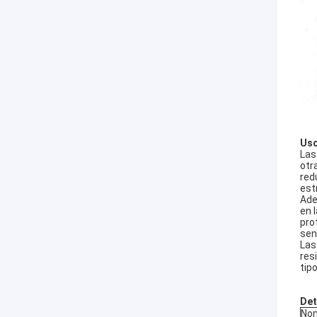
Uso
Las
otr
red
est
Ade
en 
pro
sen
Las
res
tip
Det
Nom