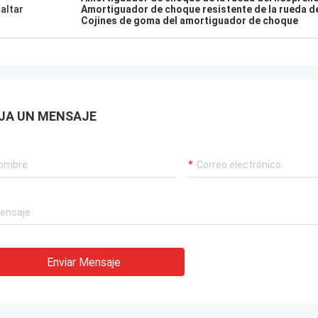
altar
Amortiguador de choque resistente de la rueda d
,garantizar el funcionamiento
Cojines de goma del amortiguador de choque
rrumpido de nuestras grúas
rias, sistemas de propulsión de
 y equipos de transporte de GNL.
JA UN MENSAJE
Enviar Mensaje