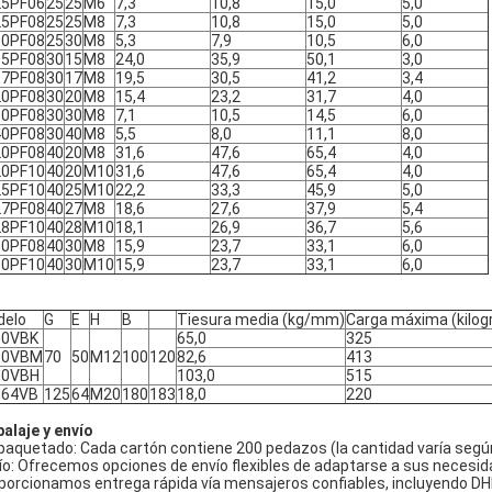
25PF06
25
25
M6
7,3
10,8
15,0
5,0
25PF08
25
25
M8
7,3
10,8
15,0
5,0
30PF08
25
30
M8
5,3
7,9
10,5
6,0
15PF08
30
15
M8
24,0
35,9
50,1
3,0
17PF08
30
17
M8
19,5
30,5
41,2
3,4
20PF08
30
20
M8
15,4
23,2
31,7
4,0
30PF08
30
30
M8
7,1
10,5
14,5
6,0
40PF08
30
40
M8
5,5
8,0
11,1
8,0
20PF08
40
20
M8
31,6
47,6
65,4
4,0
20PF10
40
20
M10
31,6
47,6
65,4
4,0
25PF10
40
25
M10
22,2
33,3
45,9
5,0
27PF08
40
27
M8
18,6
27,6
37,9
5,4
28PF10
40
28
M10
18,1
26,9
36,7
5,6
30PF08
40
30
M8
15,9
23,7
33,1
6,0
30PF10
40
30
M10
15,9
23,7
33,1
6,0
delo
G
E
H
B
Tiesura media (kg/mm)
Carga máxima (kilo
50VBK
65,0
325
50VBM
70
50
M12
100
120
82,6
413
50VBH
103,0
515
564VB
125
64
M20
180
183
18,0
220
alaje y envío
aquetado: Cada cartón contiene 200 pedazos (la cantidad varía segú
ío: Ofrecemos opciones de envío flexibles de adaptarse a sus necesida
porcionamos entrega rápida vía mensajeros confiables, incluyendo DHL,