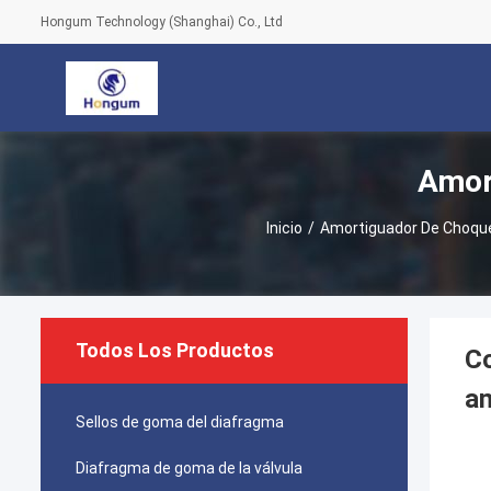
Hongum Technology (Shanghai) Co., Ltd
Amor
Inicio
/
Amortiguador De Choqu
Todos Los Productos
Co
am
Sellos de goma del diafragma
Diafragma de goma de la válvula