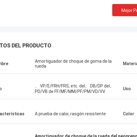
Mejor P
TOS DEL PRODUCTO
Amortiguador de choque de goma de la
mbre
Materi
rueda
、 VP/E/FRH/FRS, etc. del、 DB/DP del、
o
Uso
PD/VB de FF/MF/MM/PF/PM/VD/VV.
Linda.M
acterísticas
A prueba de calor, rasgón resistente
Color
que colaboraron con Hongum en
sus diafragmas de goma de grado
 y amortiguadores industriales han
Amortiguador de choque de la rueda del neopren
do un rendimiento de cero