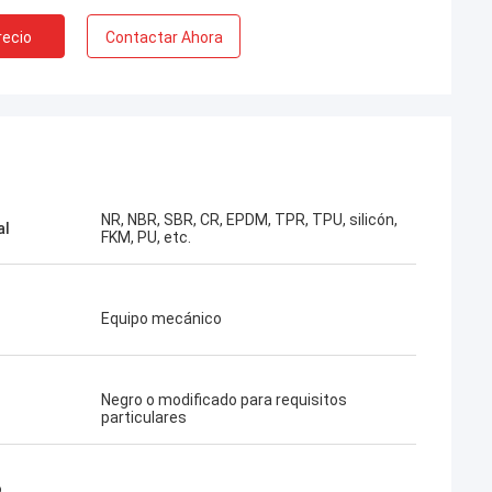
recio
Contactar Ahora
NR, NBR, SBR, CR, EPDM, TPR, TPU, silicón,
al
FKM, PU, etc.
Equipo mecánico
Negro o modificado para requisitos
particulares
o
,