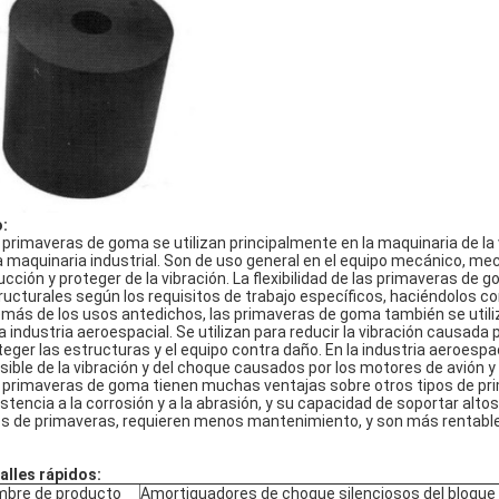
:
 primaveras de goma se utilizan principalmente en la maquinaria de la 
a maquinaria industrial. Son de uso general en el equipo mecánico, me
ucción y proteger de la vibración. La flexibilidad de las primaveras d
ructurales según los requisitos de trabajo específicos, haciéndolos 
más de los usos antedichos, las primaveras de goma también se utiliz
la industria aeroespacial. Se utilizan para reducir la vibración causada
teger las estructuras y el equipo contra daño. En la industria aeroespac
sible de la vibración y del choque causados por los motores de avión y
 primaveras de goma tienen muchas ventajas sobre otros tipos de pri
istencia a la corrosión y a la abrasión, y su capacidad de soportar al
os de primaveras, requieren menos mantenimiento, y son más rentables
alles rápidos:
bre de producto
Amortiguadores de choque silenciosos del bloque 