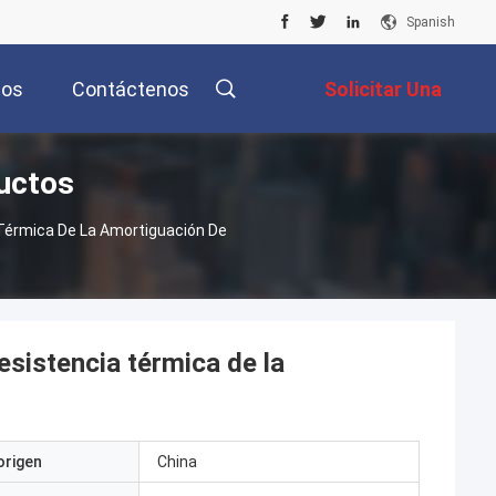
Spanish
tos
Contáctenos
Solicitar Una
uctos
Cotización
Térmica De La Amortiguación De
esistencia térmica de la
origen
China