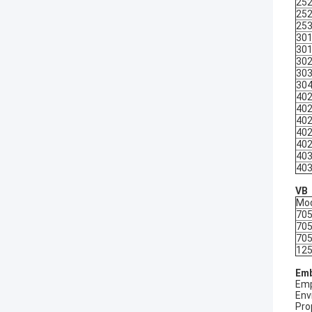
25
25
25
30
30
30
30
30
40
40
40
40
40
40
40
VB
Mo
70
70
70
12
Emb
Emp
Env
Pro