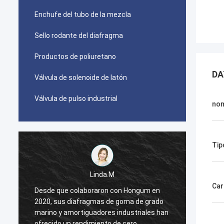
Enchufe del tubo de la mezcla
Sello rodante del diafragma
Productos de poliuretano
DA
Válvula de solenoide de latón
Válvula de pulso industrial
no
Tip
Linda.M
Car
Desde que colaboraron con Hongum en
Desde 
2020, sus diafragmas de goma de grado
2020, 
n
marino y amortiguadores industriales han
marino
ofrecido un rendimiento de cero
ofreci