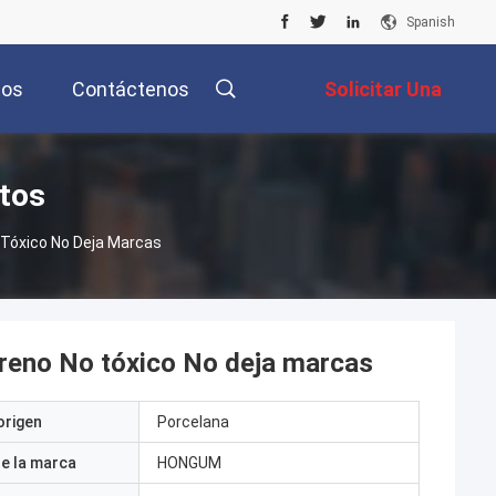
Spanish
tos
Contáctenos
Solicitar Una
Cotización
tos
 Tóxico No Deja Marcas
preno No tóxico No deja marcas
origen
Porcelana
e la marca
HONGUM