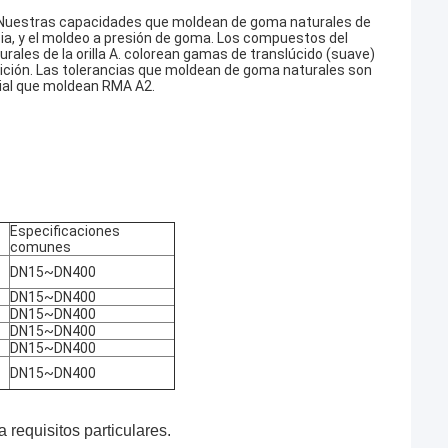
. Nuestras capacidades que moldean de goma naturales de
ia, y el moldeo a presión de goma. Los compuestos del
rales de la orilla A. colorean gamas de translúcido (suave)
etición. Las tolerancias que moldean de goma naturales son
rial que moldean RMA A2.
Especificaciones
comunes
DN15~DN400
DN15~DN400
DN15~DN400
DN15~DN400
DN15~DN400
DN15~DN400
requisitos particulares.