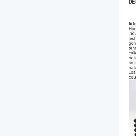
DE
Int
Ho
ind
lec
gom
ten
cal
nat
se 
nat
Los
cau