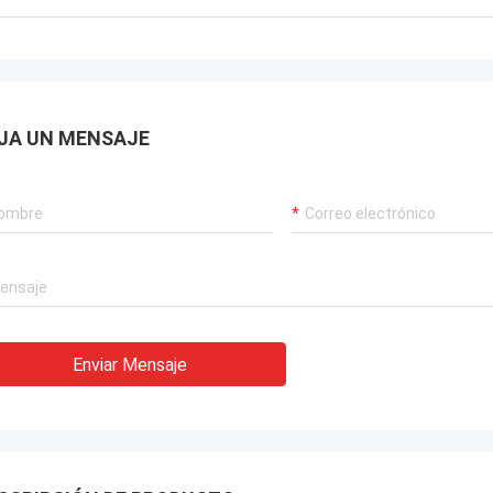
,garantizar el funcionamiento
rrumpido de nuestras grúas
rias, sistemas de propulsión de
 y equipos de transporte de GNL.
JA UN MENSAJE
Enviar Mensaje