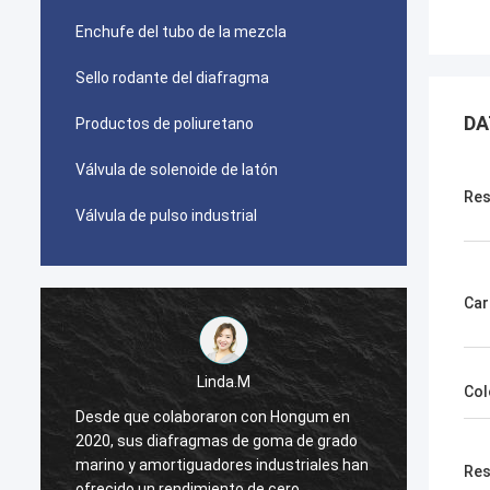
Enchufe del tubo de la mezcla
Sello rodante del diafragma
DA
Productos de poliuretano
Válvula de solenoide de latón
Res
Válvula de pulso industrial
Car
Linda.M
Col
Desde que colaboraron con Hongum en
Desde 
2020, sus diafragmas de goma de grado
2020, 
n
marino y amortiguadores industriales han
marino
Res
ofrecido un rendimiento de cero
ofreci