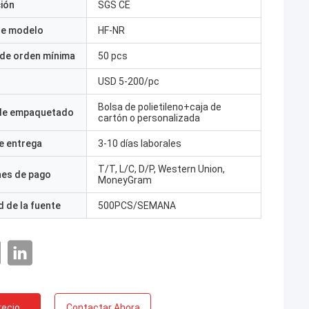
ción
SGS CE
e modelo
HF-NR
 de orden mínima
50 pcs
USD 5-200/pc
Bolsa de polietileno+caja de
 de empaquetado
cartón o personalizada
e entrega
3-10 días laborales
T/T, L/C, D/P, Western Union,
nes de pago
MoneyGram
 de la fuente
500PCS/SEMANA
recio
Contactar Ahora