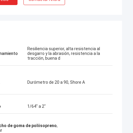
Resiliencia superior, alta resistencia al
namiento
desgarro y la abrasión, resistencia a la
tracción, buena d
a
Durómetro de 20 a 90, Shore A
o
1/64″ a 2″
cho de goma de poliisopreno
,
or