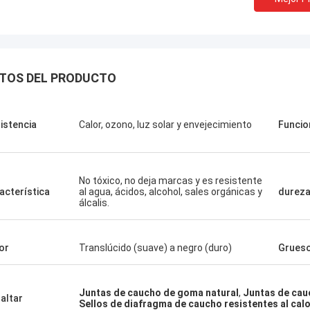
TOS DEL PRODUCTO
istencia
Calor, ozono, luz solar y envejecimiento
Funcio
No tóxico, no deja marcas y es resistente
acterística
al agua, ácidos, alcohol, sales orgánicas y
durez
álcalis.
Linda.M
or
Translúcido (suave) a negro (duro)
Grues
que colaboraron con Hongum en
sus diafragmas de goma de grado
Juntas de caucho de goma natural
,
Juntas de cau
 y amortiguadores industriales han
altar
Sellos de diafragma de caucho resistentes al cal
do un rendimiento de cero