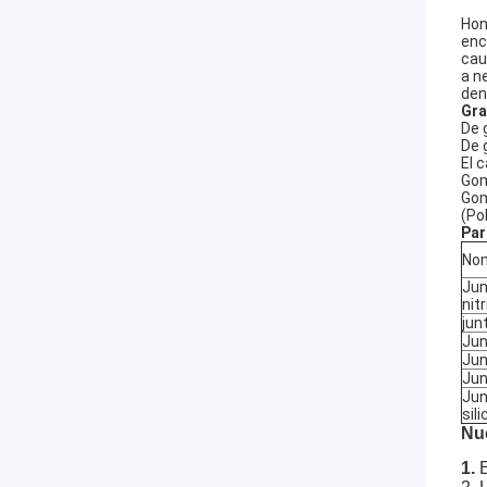
Hon
enc
cau
a n
den
Gra
De 
De 
El 
Gom
Gom
(Po
Par
Nom
Jun
nitr
jun
Jun
Jun
Jun
Jun
sil
Nue
1.