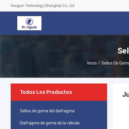
Hongum Technology (Shanghai) Co., Ltd
Se
Inicio
/
Sellos De Gom
Todos Los Productos
Ju
Sellos de goma del diafragma
Diafragma de goma de la válvula