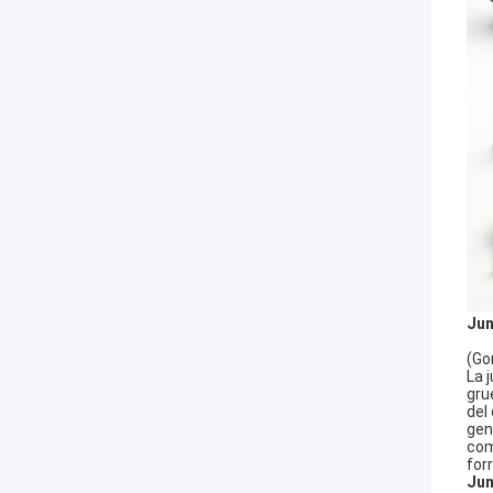
Jun
(Go
La 
gru
del
gen
com
for
Jun