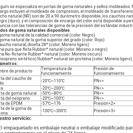
gum se especializa en juntas de goma naturales y sellos moldeados
argo incluyen el moldeado de compresión, el moldeado de transferenc
cho natural (NR) son de 20 a 90 durómetro disponible, los cauchos natu
egro (duro), y el composición de encargo del color está disponible a p
uncia con las tolerancias de goma de la precisión del estándar indust
dos de goma naturales disponibles
goma natural de la calidad comercial (color: Negro)
goma natural de la goma superior del grado (color: Rojo)
caucho natural, diseña 28* (color: Moreno ligero)
a pura que flota Rubber* natural (color: Moreno o negro)
a No-flotante Rubber* natural (color: Moreno oscuro)
lisopreno sintético) Rubber* natural sin proteína (color: Moreno ligero)
ámetros:
Temperatura de
Presión de
bre de producto
funcionamiento
funcionamiento
ta del caucho de
-20℃~110℃
PN<>
ilo
ta
-20℃~200℃
PN<>
ta de goma natural
-50℃~80℃
PN<>
ta del neopreno
-20℃~100℃
PN<>
ta de EPDM
-57℃~176
Presión<2>
ta de la goma de
-100℃~300℃
Presión<3>
icona
stro servicio:
El empaquetado es embalaje neutral o embalaje modificado para 