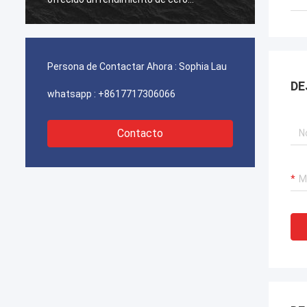
fallas,garantizar el funcionamiento
fallas
ininterrumpido de nuestras grúas
ininte
portuarias, sistemas de propulsión de
portua
dragas y equipos de transporte de GNL.
dragas
Persona de Contactar Ahora :
Sophia Lau
DE
whatsapp :
+8617717306066
Contacto