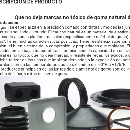
SCRIPCIÓN DE PRODUCTO
Que no deja marcas no tóxico de goma natural d
roducción:
ngum
se especializa en la precisión cortado con tintas y moldeó las jun
ustrias por todo el mundo.
El caucho natural es un material de elástico 
hosa de algunas plantas tropicales (específicamente el árbol de goma)
a”, tiene muchas características positivas. Tiene resistencia superior, al
sión, el buen sistema de la compresión, y propiedades que moldean. E
idades en las bajas temperaturas. También tiene la capacidad de enlaza
ural es no tóxico, que no deja marcas, y resistente regar, los ácidos, alc
debe utilizar en los usos que implican derivados o la exposición del p
urales bien en las temperaturas que se extienden de -60°F a +175°F.
 productos principales de las juntas de aislamiento de goma son: cojines
cho del flúor, y otros cojines de goma.