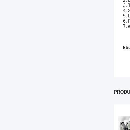
2. 
3. 
4. 
5. 
6. 
7. 
Eti
PROD