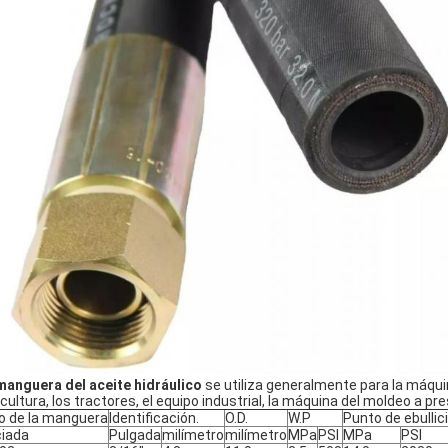
manguera del aceite hidráulico
se utiliza generalmente para la máquin
icultura, los tractores, el equipo industrial, la máquina del moldeo a p
o de la manguera
Identificación.
O.D.
W.P
Punto de ebullic
iada
Pulgada
milímetro
milímetro
MPa
PSI
MPa
PSI