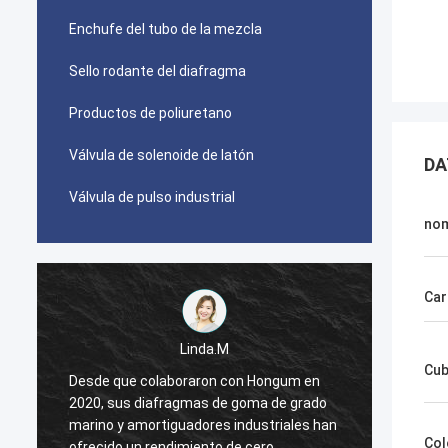
Enchufe del tubo de la mezcla
Sello rodante del diafragma
Productos de poliuretano
Válvula de solenoide de latón
DA
Válvula de pulso industrial
no
Car
Linda.M
Cub
Desde que colaboraron con Hongum en
Desde 
2020, sus diafragmas de goma de grado
2020, 
n
marino y amortiguadores industriales han
marino
Col
ofrecido un rendimiento de cero
ofreci