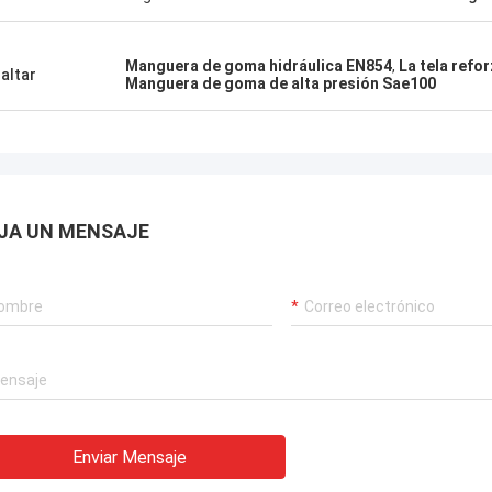
,garantizar el funcionamiento
rrumpido de nuestras grúas
Manguera de goma hidráulica EN854
,
La tela refo
rias, sistemas de propulsión de
altar
Manguera de goma de alta presión Sae100
 y equipos de transporte de GNL.
JA UN MENSAJE
Enviar Mensaje