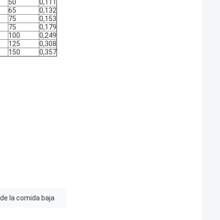
50
0,111
65
0,132
75
0,153
75
0,179
100
0,249
125
0,308
150
0,357
 de la comida baja