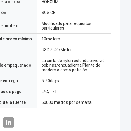
e la marca
HONGUM
ción
SGS CE
Modificado para requisitos
e modelo
particulares
 de orden mínima
10meters
USD 5-40/Meter
La cinta de nylon colorida envolvió
 de empaquetado
bobinas/encuadierna Plante de
madera o como petición
e entrega
5-20days
nes de pago
L/C, T/T
 de la fuente
50000 metros por semana