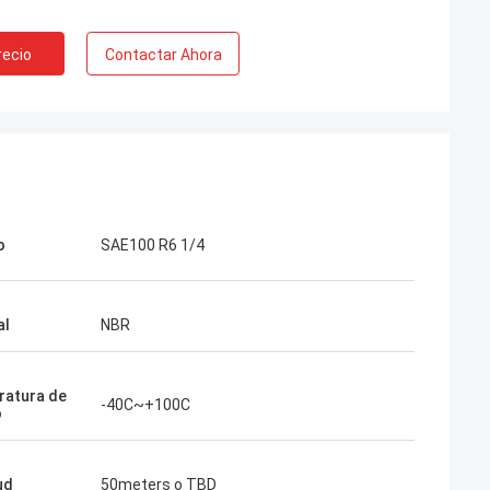
recio
Contactar Ahora
o
SAE100 R6 1/4
al
NBR
atura de
-40C~+100C
o
ud
50meters o TBD