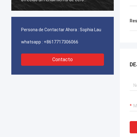
fallas,garantizar el funcionamiento
fallas
ininterrumpido de nuestras grúas
ininte
portuarias, sistemas de propulsión de
portua
Res
dragas y equipos de transporte de GNL.
dragas
Persona de Contactar Ahora :
Sophia Lau
whatsapp :
+8617717306066
Contacto
DE