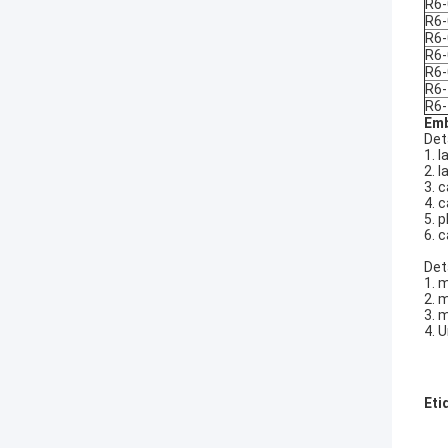
R6-
R6-
R6-
R6-
R6-
R6-
R6-
Emb
Det
1. 
2. 
3. 
4. 
5. 
6. 
Det
1. 
2. 
3. 
4. 
Eti