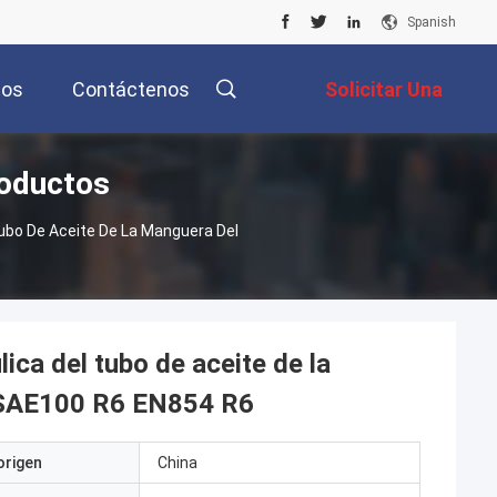
Spanish
tos
Contáctenos
Solicitar Una
roductos
Cotización
Tubo De Aceite De La Manguera Del
ica del tubo de aceite de la
l SAE100 R6 EN854 R6
origen
China