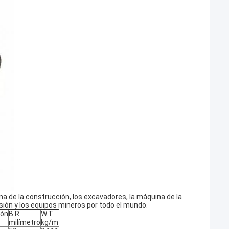
a de la construcción, los excavadores, la máquina de la
resión y los equipos mineros por todo el mundo.
ión
B.R
W.T
milímetro
kg/m