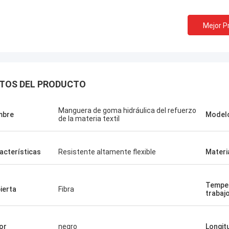
Mejor P
TOS DEL PRODUCTO
Manguera de goma hidráulica del refuerzo
mbre
Model
de la materia textil
acterísticas
Resistente altamente flexible
Materi
Linda.M
Temper
ierta
Fibra
trabaj
que colaboraron con Hongum en
sus diafragmas de goma de grado
 y amortiguadores industriales han
or
negro
Longit
do un rendimiento de cero