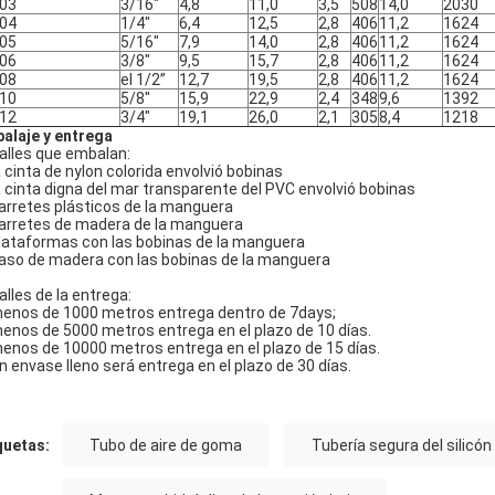
03
3/16"
4,8
11,0
3,5
508
14,0
2030
04
1/4"
6,4
12,5
2,8
406
11,2
1624
05
5/16"
7,9
14,0
2,8
406
11,2
1624
06
3/8"
9,5
15,7
2,8
406
11,2
1624
08
el 1/2”
12,7
19,5
2,8
406
11,2
1624
10
5/8"
15,9
22,9
2,4
348
9,6
1392
12
3/4"
19,1
26,0
2,1
305
8,4
1218
alaje y entrega
alles que embalan:
la cinta de nylon colorida envolvió bobinas
la cinta digna del mar transparente del PVC envolvió bobinas
carretes plásticos de la manguera
carretes de madera de la manguera
plataformas con las bobinas de la manguera
caso de madera con las bobinas de la manguera
alles de la entrega:
menos de 1000 metros entrega dentro de 7days;
menos de 5000 metros entrega en el plazo de 10 días.
menos de 10000 metros entrega en el plazo de 15 días.
Un envase lleno será entrega en el plazo de 30 días.
quetas:
Tubo de aire de goma
Tubería segura del silicón