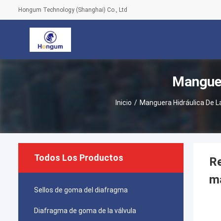
Hongum Technology (Shanghai) Co., Ltd
Manguer
Inicio
/
Manguera Hidráulica De L
Todos Los Productos
Re
ma
Sellos de goma del diafragma
Diafragma de goma de la válvula