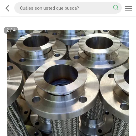
2
/
4