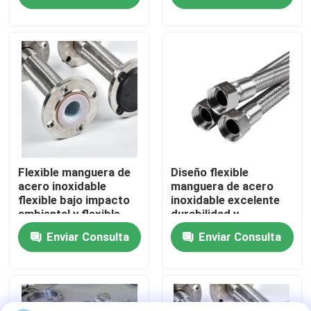
recorrido por la fábrica
Control de calidad
Noticias
Casos de trabajo
Flexible manguera de
Diseño flexible
acero inoxidable
manguera de acero
flexible bajo impacto
inoxidable excelente
ambiental y flexible
durabilidad y
Solicitar una cita
versatilidad
Enviar Consulta
Enviar Consulta
Sellos de goma del diafragma
Diafragma de goma de la válvula