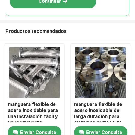
Continuar
Productos recomendados
En casa
manguera flexible de
manguera flexible de
acero inoxidable para
acero inoxidable de
Productos
una instalación fácil y
larga duración para
un rendimiento
sistemas críticos de
duradero
rendimiento
Enviar Consulta
Enviar Consulta
Sobre nosotros