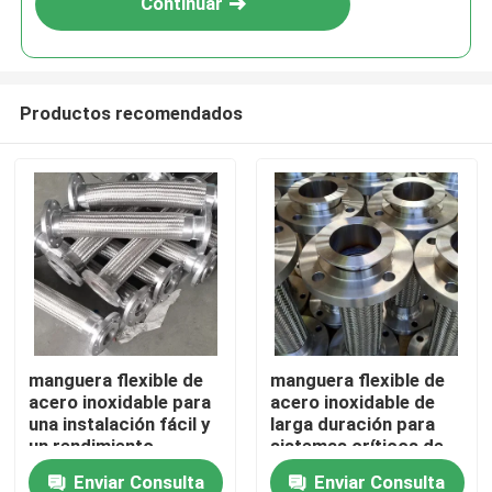
Continuar
Productos recomendados
En casa
manguera flexible de
manguera flexible de
acero inoxidable para
acero inoxidable de
Productos
una instalación fácil y
larga duración para
un rendimiento
sistemas críticos de
duradero
rendimiento
Enviar Consulta
Enviar Consulta
Sobre nosotros