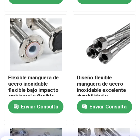
recorrido por la fábrica
Control de calidad
Noticias
Casos de trabajo
Flexible manguera de
Diseño flexible
acero inoxidable
manguera de acero
flexible bajo impacto
inoxidable excelente
ambiental y flexible
durabilidad y
Solicitar una cita
versatilidad
Enviar Consulta
Enviar Consulta
Sellos de goma del diafragma
Diafragma de goma de la válvula