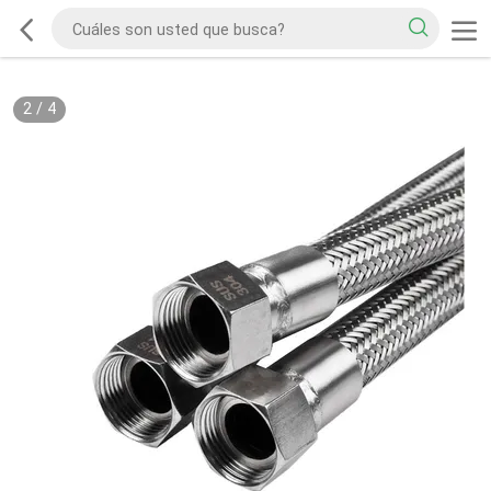
2
/
4