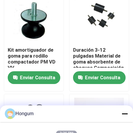
recorrido por la fábrica
Control de calidad
Kit amortiguador de
Duración 3-12
Noticias
goma para rodillo
pulgadas Material de
compactador PM VD
goma absorbente de
VV
choques Composición
Casos de trabajo
Tipo de elastómero y
Enviar Consulta
Enviar Consulta
solución resistente
para el rango de
temperatura -40 ° C a
Solicitar una cita
100 ° C
Sellos de goma del diafragma
Hongum
Diafragma de goma de la válvula