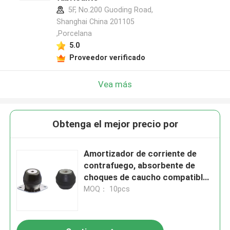
5F, No.200 Guoding Road,
Shanghai China 201105
,Porcelana
5.0
Proveedor verificado
Vea más
Obtenga el mejor precio por
Amortizador de corriente de
contrafuego, absorbente de
choques de caucho compatible,
amplio rango de temperaturas y
MOQ： 10pcs
resistencia a temperaturas
extremas