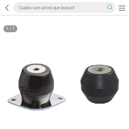
1
/
1