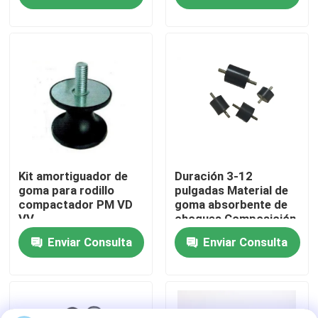
recorrido por la fábrica
Control de calidad
Noticias
Casos de trabajo
Kit amortiguador de
Duración 3-12
goma para rodillo
pulgadas Material de
compactador PM VD
goma absorbente de
VV
choques Composición
Solicitar una cita
Tipo de elastómero y
Enviar Consulta
Enviar Consulta
solución resistente
para el rango de
Sellos de goma del diafragma
temperatura -40 ° C a
100 ° C
Diafragma de goma de la válvula