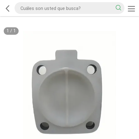
1
/
1