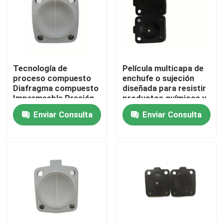
Tecnología de
Película multicapa de
proceso compuesto
enchufe o sujeción
Diafragma compuesto
diseñada para resistir
Impermeable Presión
productos químicos y
máxima 0.6 bar
disolventes que
Enviar Consulta
Enviar Consulta
Diseñado para un
asegure el rendimiento
rendimiento duradero
del embalaje industrial
En casa
Productos
Sobre nosotros