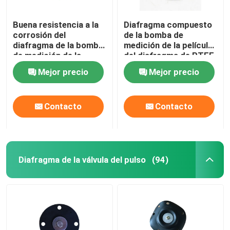
Buena resistencia a la
Diafragma compuesto
corrosión del
de la bomba de
diafragma de la bomba
medición de la película
de medición de la
del diafragma de PTFE
elasticidad de PTFE
EPDM
Mejor precio
Mejor precio
EPDM
Contacto
Contacto
Diafragma de la válvula del pulso
(94)