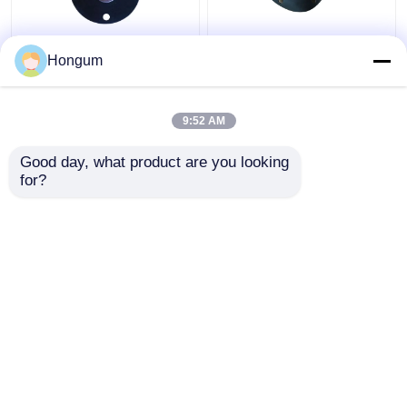
Resistencia del
Diafragma Ajuste ZBS
Hongum
envejecimiento del
ZCA Válvula Solenoide
diafragma de la válvula
de Vacío Negativo
del pulso del filtro del
Válvula de Pulso
9:52 AM
franco del CR
Mejor precio
Mejor precio
Good day, what product are you looking 
for?
Contacto
Contacto
Vea más
Inicio
Mapa del Sitio
Contactar Ahora
Desktop Site
Mapa del Sitio
política de privacidad