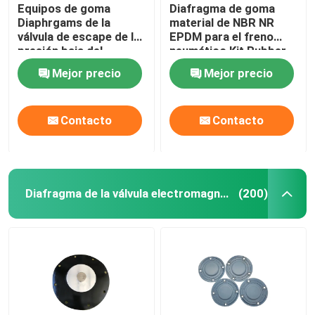
Equipos de goma
Diafragma de goma
Diaphrgams de la
material de NBR NR
válvula de escape de la
EPDM para el freno
presión baja del
neumático Kit Rubber
diafragma de la válvula
Diaphragm
Mejor precio
Mejor precio
material del CR
Contacto
Contacto
Diafragma de la válvula electromagnética
(200)