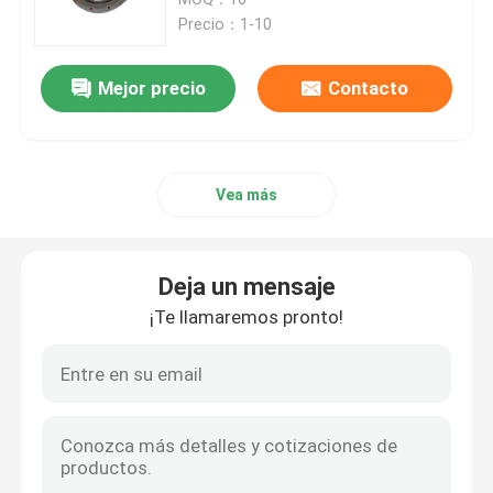
Precio：1-10
Diafragma de la válvula electromagnética
Mejor precio
Contacto
Diafragma de la bomba de medición
Vea más
Diafragma de la válvula del pulso
Diafragma de la válvula neumática
Deja un mensaje
¡Te llamaremos pronto!
Diafragma compuesto
amortiguador de choque de goma
Junta de goma del reborde