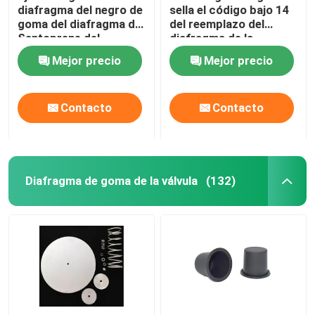
diafragma del negro de
sella el código bajo 14
goma del diafragma de
del reemplazo del
Válvula de pulso industrial
Santoprene del
diafragma de la
diafragma de 0.5-inch
permeabilidad de gas
Mejor precio
Mejor precio
01101058 WILDEN
EPDM
Contacto
Contacto
Diafragma de goma de la válvula
(132)