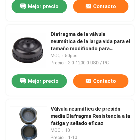
Mejor precio
Contacto
Diafragma de la válvula
neumática de la larga vida para el
tamaño modificado para
requisitos particulares equipo
MOQ：50pcs
de los cilindros
Precio：3.0-1200.0 USD / PC
Mejor precio
Contacto
En casa
Válvula neumática de presión
media Diafragma Resistencia a la
Productos
fatiga y sellado eficaz
MOQ：10
Sobre nosotros
Precio：1-10