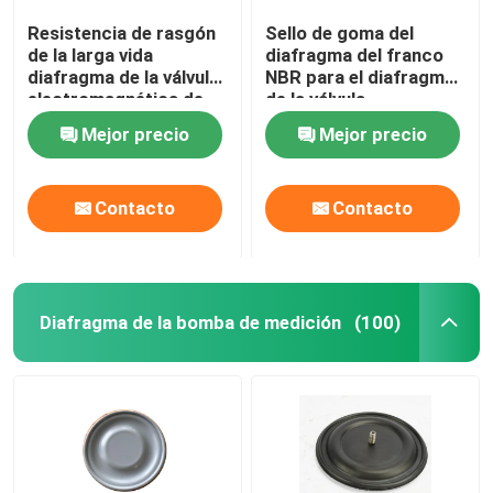
Resistencia de rasgón
Sello de goma del
de la larga vida
diafragma del franco
diafragma de la válvula
NBR para el diafragma
electromagnética de
de la válvula
14 pulgadas para el
electromagnética del
Mejor precio
Mejor precio
retiro de polvo de la
equipo del retiro de
central eléctrica
polvo
Contacto
Contacto
Diafragma de la bomba de medición
(100)