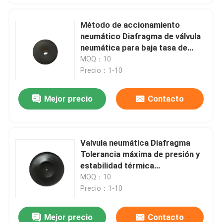
Método de accionamiento
neumático Diafragma de válvula
neumática para baja tasa de
fuga en el rango de presión de
MOQ：10
0,5-2,5Mpa
Precio：1-10
Mejor precio
Contacto
Valvula neumática Diafragma
Tolerancia máxima de presión y
estabilidad térmica
Compatibilidad química en
MOQ：10
válvula de control duradera
Precio：1-10
Mejor precio
Contacto