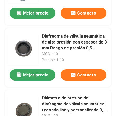
Mejor precio
Contacto
recorrido por la fábrica
Control de calidad
Diafragma de válvula neumática
de alta presión con espesor de 3
Noticias
mm Rango de presión 0,5 -
2,5Mpa
MOQ：10
Precio：1-10
Casos de trabajo
Mejor precio
Contacto
Solicitar una cita
Sellos de goma del diafragma
Diámetro de presión del
diafragma de válvula neumática
redonda lisa y personalizada 0,5
Diafragma de goma de la válvula
- 2,5Mpa
MOQ：10