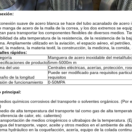
exión:
conexión suave de acero blanca se hace del tubo acanalado de acero 
e manga de acero de la malla de la correa, y los dos extremos se equip
lizan para transportar los componentes flexibles de diversos medios. Tien
xibilidad da alta temperatura de la resistencia, de la resistencia de l
na. Ampliamente utilizado en la aviación, el espacio aéreo, el petróleo, 
el, la madera, la materia textil, la construcción, la medicina, la comida, 
alles rápidos:
egoría
Manguera de acero inoxidable del metal/tub
ecificaciones de producto
5mm-5000m m
a del uso
Centrales eléctricas, acerías, protección, ro
Puede ser modificado para requisitos particu
año de la longitud
requisitos
sión de funcionamiento
0-50MPA
 principal:
medios químicos corrosivos del transporte o solventes orgánicos. (Por
)
medio de alta temperatura del transporte tal como gas de alta temperatur
sferencia de calor, etc. calientes)
transportación de medios criogénicos o ultrabajos de la temperatura. (E
agua del transporte, vapor, aceite y otros medios en el ambiente de alt
tema hydráulico en la coquefacción, acería, equipo de la colada continu