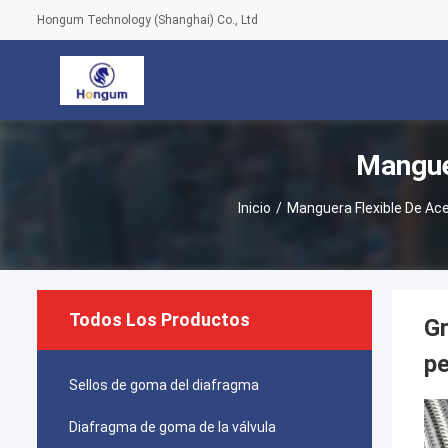
Hongum Technology (Shanghai) Co., Ltd
Mangue
Inicio
/
Manguera Flexible De Ace
Todos Los Productos
Gr
pe
Sellos de goma del diafragma
Diafragma de goma de la válvula