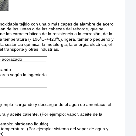
inoxidable tejido con una o más capas de alambre de acero
an de las juntas o de las cabezas del reborde, que se
e las características de la resistencia a la corrosión, de la
a baja temperatura (- 196℃~+420℃), ligera, tamaño pequeño y
la sustancia química, la metalurgia, la energía eléctrica, el
el transporte y otras industrias.
o acorazado
scando
lares según la ingeniería
 ejemplo: cargando y descargando el agua de amoníaco, el
a y aceite caliente. (Por ejemplo: vapor, aceite de la
jemplo: nitrógeno líquido)
a temperatura. (Por ejemplo: sistema del vapor de agua y
a)