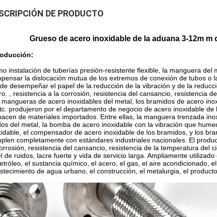
SCRIPCIÓN DE PRODUCTO
Grueso de acero inoxidable de la aduana 3-12m m de
roducción:
o instalación de tuberías presión-resistente flexible, la manguera del 
pensar la dislocación mutua de los extremos de conexión de tubos o l
de desempeñar el papel de la reducción de la vibración y de la reducción
ero. , resistencia a la corrosión, resistencia del cansancio, resistencia d
 mangueras de acero inoxidables del metal, los bramidos de acero inoxi
etc. produjeron por el departamento de negocio de acero inoxidable de
hacen de materiales importados. Entre ellas, la manguera trenzada ino
idos del metal, la bomba de acero inoxidable con la vibración que h
xidable, el compensador de acero inoxidable de los bramidos, y los br
plen completamente con estándares industriales nacionales. El producto 
corrosión, resistencia del cansancio, resistencia de la temperatura del c
el de ruidos, lacre fuerte y vida de servicio larga. Ampliamente utilizado
petróleo, el sustancia químico, el acero, el gas, el aire acondicionado, el
stecimiento de agua urbano, el construcción, el metalurgia, el product