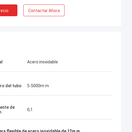
recio
Contactar Ahora
al
Acero inoxidable
ro del tubo
5-5000m m
iente de
0,1
n
ra flexible de acero inoxidable de 12m m
,