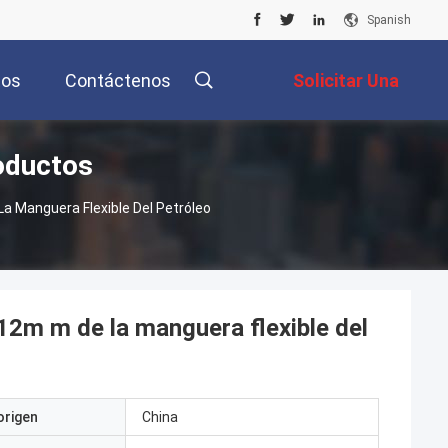
Spanish
tos
Contáctenos
Solicitar Una
oductos
Cotización
a Manguera Flexible Del Petróleo
12m m de la manguera flexible del
origen
China