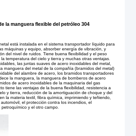
 la manguera flexible del petróleo 304
metal está instalada en el sistema transportador líquido para
as máquinas y equipo, absorber energía de vibración, y
 del nivel de ruidos. Tiene buena flexibilidad y el peso
e la temperatura del cielo y tierra y muchas otras ventajas.
dables, las juntas suaves de acero inoxidables del metal,
 la manguera del metal de la compañía (bramidos del metal)
xidable del alambre de acero, los bramidos transportadores
umedece la manguera, la manguera de bomberos de acero
amidos de acero inoxidables de la maquinaria del gas
tiene las ventajas de la buena flexibilidad, resistencia a
ielo y tierra, reducción de la amortiguación de choque y del
 en la materia textil, fibra química, imprimiendo y teñiendo,
 automóvil, el protección contra los incendios, el
o petroquímico y el otro campo.