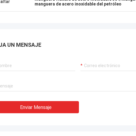
altar
manguera de acero inoxidable del petróleo
,garantizar el funcionamiento
rrumpido de nuestras grúas
rias, sistemas de propulsión de
 y equipos de transporte de GNL.
JA UN MENSAJE
Enviar Mensaje