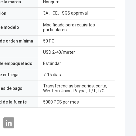
e la marca
Hongum
3A、CE、SGS approval
ción
Modificado para requisitos
e modelo
particulares
 de orden mínima
50 PC
USD 2-40/meter
 de empaquetado
Estándar
e entrega
7-15 días
Transferencias bancarias, carta,
nes de pago
Western Union, Paypal, T/T, L/C
 de la fuente
5000 PCS por mes