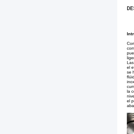
DE
Int
Com
com
pue
lig
Las
el 
se 
flú
ino
cum
la 
niv
el 
aba