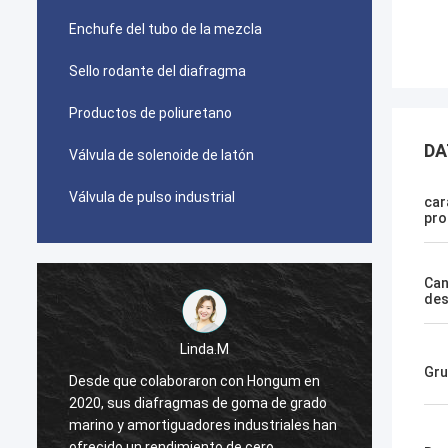
Enchufe del tubo de la mezcla
Sello rodante del diafragma
Productos de poliuretano
DA
Válvula de solenoide de latón
Válvula de pulso industrial
car
pro
Can
des
Linda.M
Gru
Desde que colaboraron con Hongum en
Desde 
2020, sus diafragmas de goma de grado
2020, 
n
marino y amortiguadores industriales han
marino
ofrecido un rendimiento de cero
ofreci