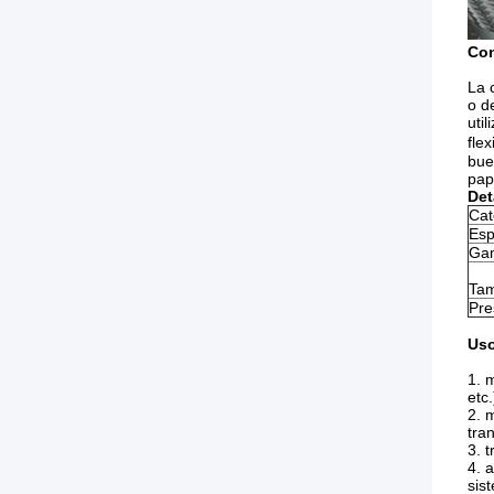
Con
La 
o d
uti
fle
bue
pap
Det
Cat
Esp
Gam
Tam
Pre
Uso
1. 
etc.
2. 
tran
3. 
4. 
sis