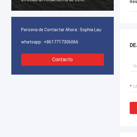
Res
fallas,garantizar el funcionamiento
fallas
ininterrumpido de nuestras grúas
ininte
portuarias, sistemas de propulsión de
portua
dragas y equipos de transporte de GNL.
dragas
Persona de Contactar Ahora :
Sophia Lau
whatsapp :
+8617717306066
DE
Contacto