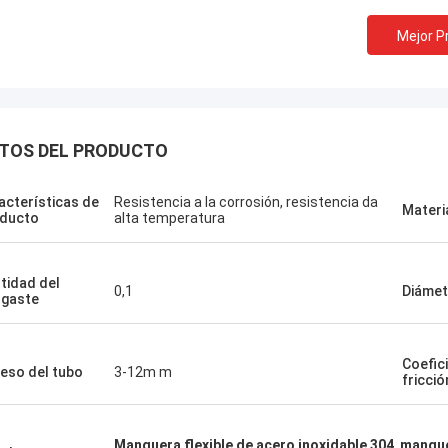
Mejor P
TOS DEL PRODUCTO
acterísticas de
Resistencia a la corrosión, resistencia da
Materi
ducto
alta temperatura
tidad del
0,1
Diámet
gaste
Linda.M
Coefic
eso del tubo
3-12m m
fricció
que colaboraron con Hongum en
sus diafragmas de goma de grado
 y amortiguadores industriales han
Manguera flexible de acero inoxidable 304
,
mangue
do un rendimiento de cero